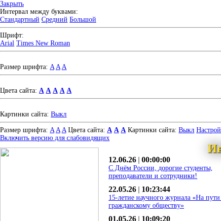
Закрыть
Интервал между буквами:
Стандартный
Средний
Большой
Шрифт:
Arial
Times New Roman
Размер шрифта:
A
A
A
Цвета сайта:
A
A
A
A
A
Картинки сайта:
Выкл
Размер шрифта:
A
A
A
Цвета сайта:
A
A
A
Картинки сайта:
Выкл
Настро
Включить версию для слабовидящих
Ив
12.06.26
|
00:00:00
С Днём России, дорогие студенты,
преподаватели и сотрудники!
22.05.26
|
10:23:44
15-летие научного журнала «На пути
гражданскому обществу»
01.05.26
|
10:09:20