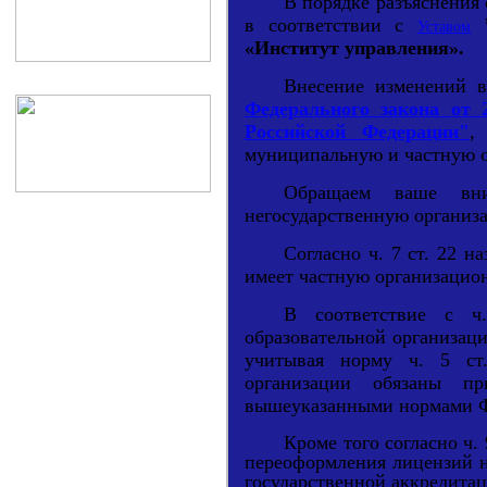
В порядке разъяснения
в соответствии с
Уставом
«Институт управления».
Внесение изменений в
Федерального закона от 2
Российской Федерации"
,
муниципальную и частную о
Обращаем ваше вни
негосударственную организ
Согласно ч. 7 ст. 22 н
имеет частную организацио
В соответствие с ч.
образовательной организац
учитывая норму ч. 5 ст.
организации обязаны п
вышеуказанными нормами Ф
Кроме того согласно ч.
переоформления лицензий н
государственной аккредита