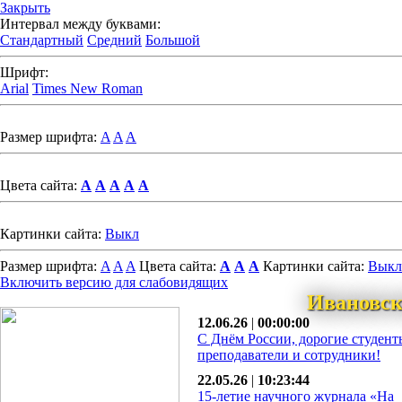
Закрыть
Интервал между буквами:
Стандартный
Средний
Большой
Шрифт:
Arial
Times New Roman
Размер шрифта:
A
A
A
Цвета сайта:
A
A
A
A
A
Картинки сайта:
Выкл
Размер шрифта:
A
A
A
Цвета сайта:
A
A
A
Картинки сайта:
Выкл
Включить версию для слабовидящих
Ивановск
12.06.26
|
00:00:00
С Днём России, дорогие студент
преподаватели и сотрудники!
22.05.26
|
10:23:44
15-летие научного журнала «На