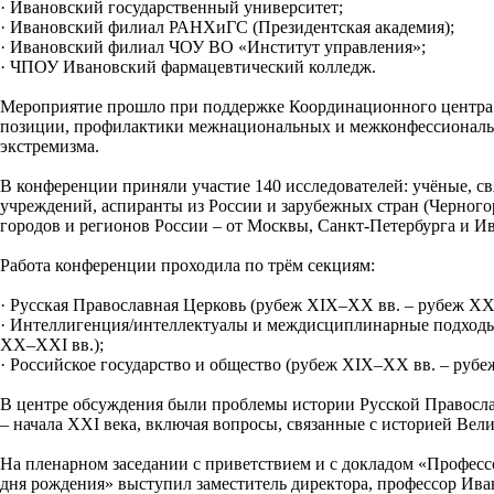
· Ивановский государственный университет;
· Ивановский филиал РАНХиГС (Президентская академия);
· Ивановский филиал ЧОУ ВО «Институт управления»;
· ЧПОУ Ивановский фармацевтический колледж.
Мероприятие прошло при поддержке Координационного центра
позиции, профилактики межнациональных и межконфессиональн
экстремизма.
В конференции приняли участие 140 исследователей: учёные, с
учреждений, аспиранты из России и зарубежных стран (Черногори
городов и регионов России – от Москвы, Санкт-Петербурга и Ив
Работа конференции проходила по трём секциям:
· Русская Православная Церковь (рубеж XIX–XX вв. – рубеж XX
· Интеллигенция/интеллектуалы и междисциплинарные подходы
XX–XXI вв.);
· Российское государство и общество (рубеж XIX–XX вв. – рубе
В центре обсуждения были проблемы истории Русской Православ
– начала ХХI века, включая вопросы, связанные с историей Ве
На пленарном заседании с приветствием и с докладом «Профессор
дня рождения» выступил заместитель директора, профессор Ив