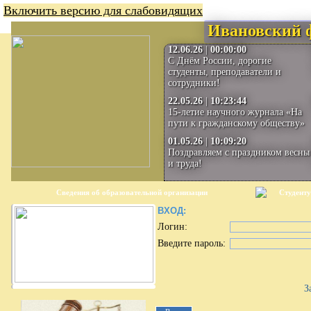
Включить версию для слабовидящих
Ивановский 
12.06.26
|
00:00:00
С Днём России, дорогие
студенты, преподаватели и
сотрудники!
22.05.26
|
10:23:44
15-летие научного журнала «На
пути к гражданскому обществу»
01.05.26
|
10:09:20
Поздравляем с праздником весны
и труда!
Сведения об образовательной организации
Студенту
ВХОД:
Логин:
Введите пароль:
З