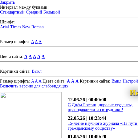
Закрыть
Интервал между буквами:
Стандартный
Средний
Большой
Шрифт:
Arial
Times New Roman
Размер шрифта:
A
A
A
Цвета сайта:
A
A
A
A
A
Картинки сайта:
Выкл
Размер шрифта:
A
A
A
Цвета сайта:
A
A
A
Картинки сайта:
Выкл
Настро
Включить версию для слабовидящих
Ив
12.06.26
|
00:00:00
С Днём России, дорогие студенты,
преподаватели и сотрудники!
22.05.26
|
10:23:44
15-летие научного журнала «На пути
гражданскому обществу»
01.05.26
|
10:09:20