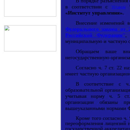
В порядке разъяснения
в соответствии с
Уставом
«Институт управления».
Внесение изменений в
Федерального закона от 2
Российской Федерации"
,
муниципальную и частную о
Обращаем ваше вни
негосударственную организ
Согласно ч. 7 ст. 22 н
имеет частную организацио
В соответствие с ч.
образовательной организац
учитывая норму ч. 5 ст.
организации обязаны п
вышеуказанными нормами Ф
Кроме того согласно ч.
переоформления лицензий н
государственной аккредита